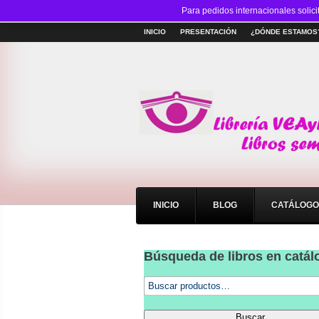
Para pedidos internacionales solici
INICIO
PRESENTACIÓN
¿DÓNDE ESTAMOS
INICIO
BLOG
CATÁLOGO
Búsqueda de libros en catál
Teclee
algún
texto
del
Buscar