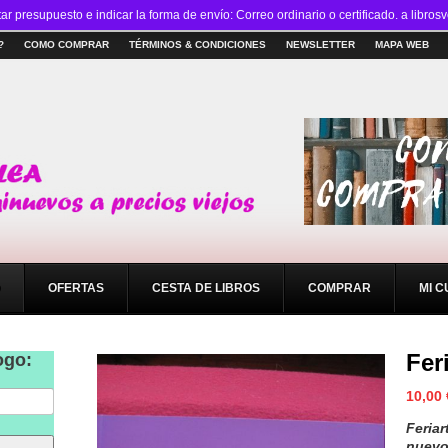
tar presupuesto e indicar la forma de envío: Correo ordinario o certificado. a li
?
COMO COMPRAR
TÉRMINOS & CONDICIONES
NEWSLETTER
MAPA WEB
OFERTAS
CESTA DE LIBROS
COMPRAR
MI 
Fer
ogo:
10,00
Feria
nuevo