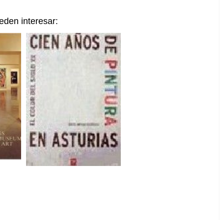
eden interesar:
43,00
€