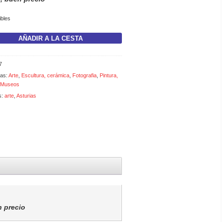
ibles
AÑADIR A LA CESTA
d
7
ías:
Arte
,
Escultura, cerámica
,
Fotografia
,
Pintura,
, Museos
s:
arte
,
Asturias
n precio