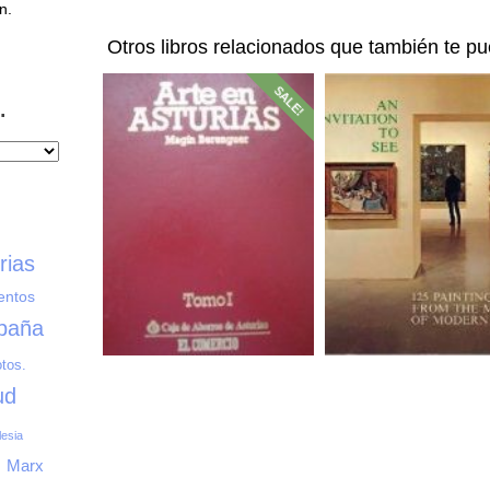
n.
Otros libros relacionados que también te pu
SALE!
…
rias
entos
paña
otos.
ud
27,00
€
14,00
€
lesia
23,00
€
Marx