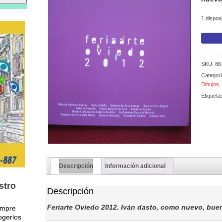
1 dispon
Feriarte
Oviedo
2012
cantida
SKU:
86
Categor
Dibujos
Etiqueta
Descripción
Información adicional
stro
Descripción
Feriarte Oviedo 2012. Iván dasto, como nuevo, bue
empre
ogerlos