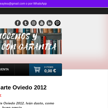
brosveaylea@gmail.com o por WhatsApp
0 ITEMS
CUENTA
€
0,00
iarte Oviedo 2012
€
rte Oviedo 2012. Iván dasto, como
, buen precio