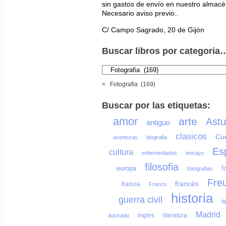
sin gastos de envío en nuestro almacé
Necesario aviso previo..
C/ Campo Sagrado, 20 de Gijón
Buscar libros por categoria
×
Fotografia (169)
Buscar por las etiquetas:
amor
arte
Astu
antiguo
clasicos
Cu
aventuras
biografia
Es
cultura
enfermedades
ensayo
filosofia
europa
f
fotografias
Fre
francés
francia
Franco
historia
guerra civil
ig
Madrid
ingles
literatura
ilustrado