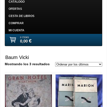
CATÁLOGO
OFERTAS
CESTA DE LIBROS
COMPRAR
MI CUENTA
0 ITEMS
€
0,00
Baum Vicki
Ordenado
Mostrando los 3 resultados
por
los
últimos