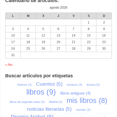
Calendario de articulos:
agosto 2026
L
M
X
J
V
S
D
1
2
3
4
5
6
7
8
9
10
11
12
13
14
15
16
17
18
19
20
21
22
23
24
25
26
27
28
29
30
31
« Abr
Buscar artículos por etiquetas
Cuentos
(5)
Autores
(3)
ensayos
(3)
lectura
(3)
libros
(9)
libros antiguos
(4)
mis libros
(8)
libros de segunda mano
(3)
Madrid
(3)
noticias literarias
(5)
novelas
(3)
Premio Nobel
(6)